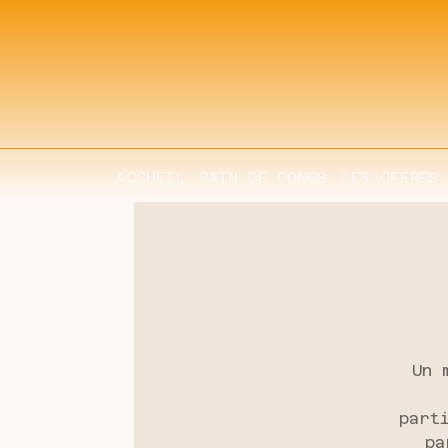
ACCUEIL
BAIN DE GONGS
LES OFFRES
Un 
part
pa