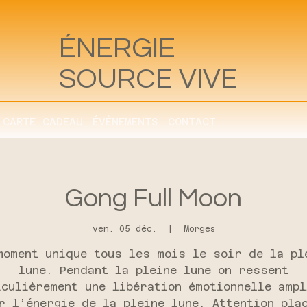
ÉN
ERGIE
SOURCE VIVE
CARTE CADEAU
ÉVÈNEMENTS
CONTACT
Gong Full Moon
ven. 05 déc.
  |  
Morges
moment unique tous les mois le soir de la pl
lune. Pendant la pleine lune on ressent
iculièrement une libération émotionnelle ampl
r l’énergie de la pleine lune. Attention pla