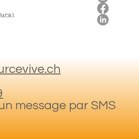
Jura)
rcevive.ch
9
r un message par SMS